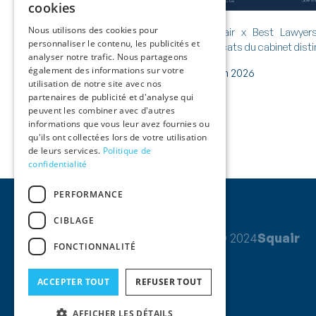
cookies
Nous utilisons des cookies pour
Application des garanties dans le
Squair x Best Lawyer
personnaliser le contenu, les publicités et
temps : fait dommageable ou
avocats du cabinet dist
analyser notre trafic. Nous partageons
réclamation ?
également des informations sur votre
24 juillet 2026
11 juin 2026
utilisation de notre site avec nos
partenaires de publicité et d'analyse qui
peuvent les combiner avec d'autres
informations que vous leur avez fournies ou
qu'ils ont collectées lors de votre utilisation
de leurs services.
Politique de
confidentialité
PERFORMANCE
CIBLAGE
© 2024
Squair
FONCTIONNALITÉ
ACCEPTER TOUT
REFUSER TOUT
AFFICHER LES DÉTAILS