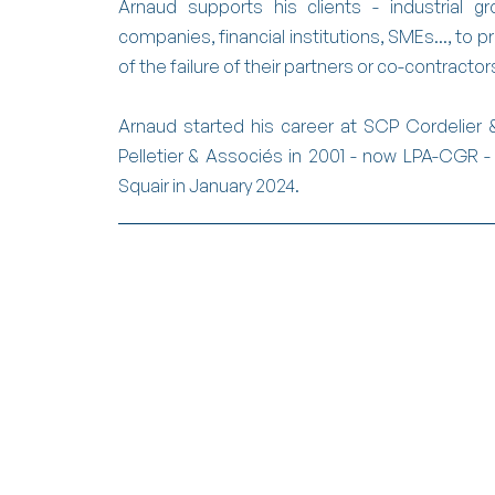
Arnaud supports his clients - industrial g
companies, financial institutions, SMEs..., to p
of the failure of their partners or co-contractor
Arnaud started his career at SCP Cordelier &
Pelletier & Associés in 2001 - now LPA-CGR 
Squair in January 2024.