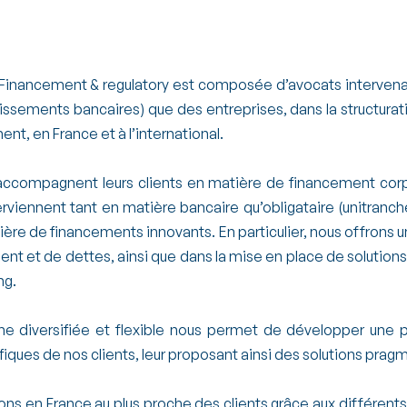
 fonds/Fintech
Financement & regulatory est composée d’avocats intervenant
lissements bancaires) que des entreprises, dans la structura
nt, en France et à l’international.
accompagnent leurs clients en matière de financement cor
terviennent tant en matière bancaire qu’obligataire (unit
ière de financements innovants. En particulier, nous offrons 
nt et de dettes, ainsi que dans la mise en place de solutions
ng.
he diversifiée et flexible nous permet de développer une
iques de nos clients, leur proposant ainsi des solutions prag
ns en France au plus proche des clients grâce aux différents