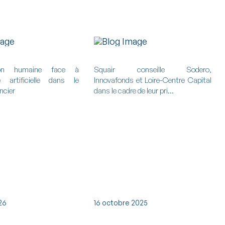
Tout voir

ntion humaine face à
Squair conseille Sodero,
nce artificielle dans le
Innovafonds et Loire-Centre Capital
ncier
dans le cadre de leur pri...
026
16 octobre 2025