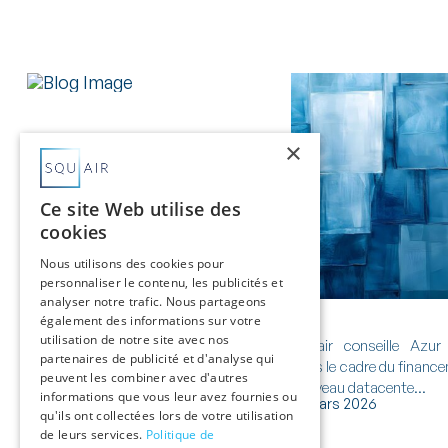
Squair accompagne le groupe
×
VivaSon dans le financement de sa
réorganisation capitalis...
Ce site Web utilise des
cookies
Nous utilisons des cookies pour
personnaliser le contenu, les publicités et
analyser notre trafic. Nous partageons
également des informations sur votre
utilisation de notre site avec nos
Squair conseille Azur
partenaires de publicité et d'analyse qui
dans le cadre du financ
peuvent les combiner avec d'autres
nouveau datacente...
informations que vous leur avez fournies ou
5 juin 2026
31 mars 2026
qu'ils ont collectées lors de votre utilisation
de leurs services.
Politique de