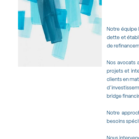
Création de
Notre équipe 
dette et étab
de refinanceme
Nos avocats 
projets et in
clients en mat
d'investisseme
bridge financi
Notre approc
besoins spécif
Nous interveno