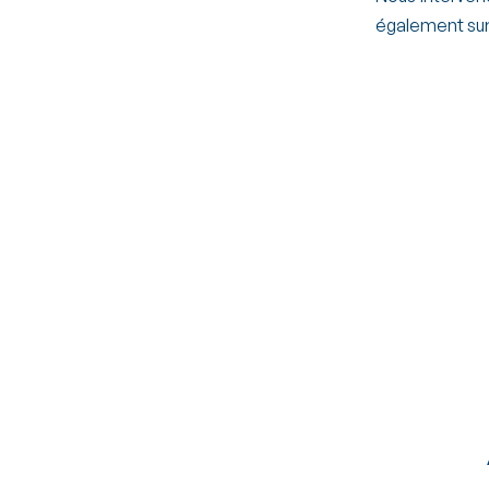
également sur 


Astrid Briquet
Blandine G
Associée
Associée