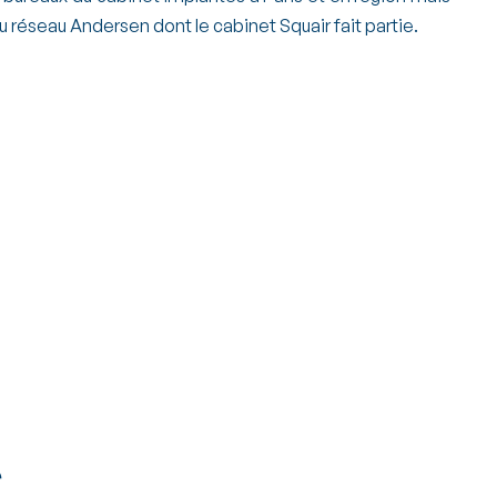
 réseau Andersen dont le cabinet Squair fait partie.

am Bouhouita
Marie-Aude Noury
Guermech
Associée
Associé
s