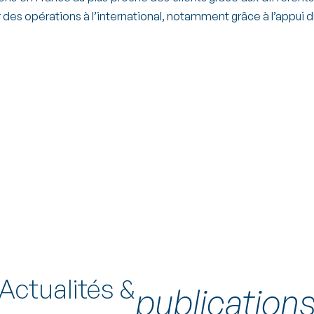
des opérations à l’international, notamment grâce à l’appui du
Notre
équipe


eny
Clara Toubert
Hish
Associée
Actualités &
publication