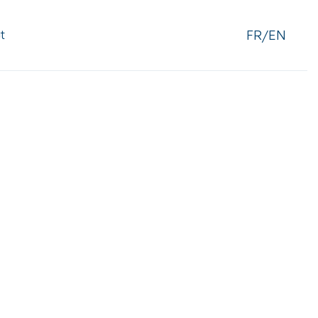
FR/EN
t
on Française d'Etude de la Concurrence (AFEC Jeunes)