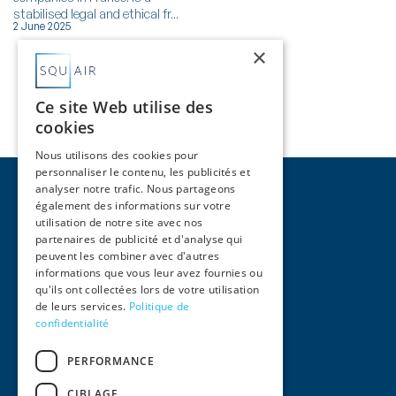
stabilised legal and ethical fr...
2 June 2025
×
Voir Plus
Ce site Web utilise des
cookies
Nous utilisons des cookies pour
personnaliser le contenu, les publicités et
analyser notre trafic. Nous partageons
également des informations sur votre
utilisation de notre site avec nos
partenaires de publicité et d'analyse qui
peuvent les combiner avec d'autres
Pages
informations que vous leur avez fournies ou
qu'ils ont collectées lors de votre utilisation
Accueil
de leurs services.
Politique de
Activités
confidentialité
Équipe
International
PERFORMANCE
Actualités
Contact
CIBLAGE