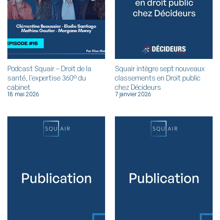
Podcast Squair – Droit de la
Squair intègre sept nouveaux
santé, l'expertise 360° du
classements en Droit public
cabinet
chez Décideurs
18 mai 2026
7 janvier 2026