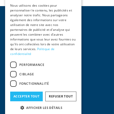
Nous utilisons des cookies pour
personnaliser le contenu, les publicités et
analyser notre trafic. Nous partageons
également des informations sur votre
utilisation de notre site avec nos
partenaires de publicité et d'analyse qui
peuvent les combiner avec d'autres
Pages
informations que vous leur avez fournies ou
qu'ils ont collectées lors de votre utilisation
Accueil
de leurs services.
Politique de
Activités
confidentialité
Équipe
International
PERFORMANCE
Actualités
Contact
CIBLAGE
Informations Légales
FONCTIONNALITÉ
Mentions Légales
Conditions générales d'utilisation
Politique de confidentialité
ACCEPTER TOUT
REFUSER TOUT
© 2024
AFFICHER LES DÉTAILS
Squair