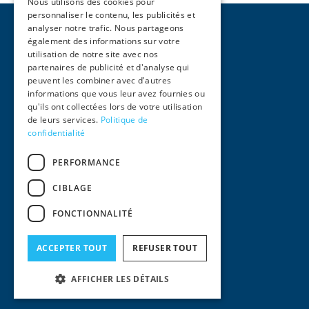
Nous utilisons des cookies pour
personnaliser le contenu, les publicités et
analyser notre trafic. Nous partageons
également des informations sur votre
utilisation de notre site avec nos
partenaires de publicité et d'analyse qui
peuvent les combiner avec d'autres
Pages
informations que vous leur avez fournies ou
qu'ils ont collectées lors de votre utilisation
Accueil
de leurs services.
Politique de
Activités
confidentialité
Équipe
International
PERFORMANCE
Actualités
Contact
CIBLAGE
Informations Légales
FONCTIONNALITÉ
Mentions Légales
Conditions générales d'utilisation
Politique de confidentialité
ACCEPTER TOUT
REFUSER TOUT
© 2024
AFFICHER LES DÉTAILS
Squair