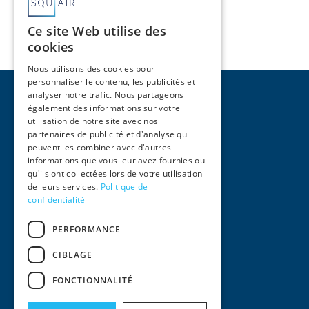
Ce site Web utilise des
cookies
Nous utilisons des cookies pour
personnaliser le contenu, les publicités et
analyser notre trafic. Nous partageons
également des informations sur votre
utilisation de notre site avec nos
partenaires de publicité et d'analyse qui
peuvent les combiner avec d'autres
Pages
informations que vous leur avez fournies ou
qu'ils ont collectées lors de votre utilisation
Accueil
de leurs services.
Politique de
Activités
confidentialité
Équipe
International
PERFORMANCE
Actualités
Contact
CIBLAGE
Informations Légales
FONCTIONNALITÉ
Mentions Légales
Conditions générales d'utilisation