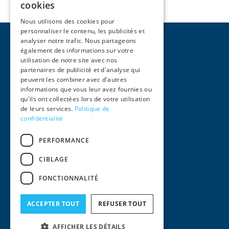
cookies
Nous utilisons des cookies pour
personnaliser le contenu, les publicités et
analyser notre trafic. Nous partageons
également des informations sur votre
utilisation de notre site avec nos
partenaires de publicité et d'analyse qui
peuvent les combiner avec d'autres
Pages
informations que vous leur avez fournies ou
qu'ils ont collectées lors de votre utilisation
Accueil
de leurs services.
Politique de
Activités
confidentialité
Équipe
International
PERFORMANCE
Actualités
Contact
CIBLAGE
Informations Légales
FONCTIONNALITÉ
Mentions Légales
Conditions générales d'utilisation
Politique de confidentialité
ACCEPTER TOUT
REFUSER TOUT
© 2024
AFFICHER LES DÉTAILS