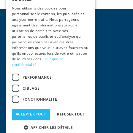
Nous utilisons des cookies pour
personnaliser le contenu, les publicités et
analyser notre trafic. Nous partageons
également des informations sur votre
utilisation de notre site avec nos
partenaires de publicité et d'analyse qui
peuvent les combiner avec d'autres
Pages
informations que vous leur avez fournies ou
qu'ils ont collectées lors de votre utilisation
Accueil
de leurs services.
Politique de
Activités
confidentialité
Équipe
International
PERFORMANCE
Actualités
Contact
CIBLAGE
Informations Légales
FONCTIONNALITÉ
Mentions Légales
Conditions générales d'utilisation
Politique de confidentialité
ACCEPTER TOUT
REFUSER TOUT
© 2024
AFFICHER LES DÉTAILS
Squair