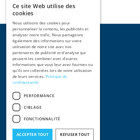
Ce site Web utilise des
cookies
Nous utilisons des cookies pour
personnaliser le contenu, les publicités et
analyser notre trafic. Nous partageons
également des informations sur votre
utilisation de notre site avec nos
partenaires de publicité et d'analyse qui
peuvent les combiner avec d'autres
Pages
informations que vous leur avez fournies ou
qu'ils ont collectées lors de votre utilisation
Accueil
de leurs services.
Politique de
Activités
confidentialité
Équipe
International
PERFORMANCE
Actualités
Contact
CIBLAGE
Informations Légales
FONCTIONNALITÉ
Mentions Légales
Conditions générales d'utilisation
Politique de confidentialité
ACCEPTER TOUT
REFUSER TOUT