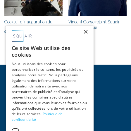
Cocktail d'inauguration du
Vincent Gorse rejoint Squair
nouveau bureau bordelais
comme associé
×
6 novembre 2025
13 février 2025
Ce site Web utilise des
cookies
Nous utilisons des cookies pour
personnaliser le contenu, les publicités et
analyser notre trafic. Nous partageons
également des informations sur votre
utilisation de notre site avec nos
partenaires de publicité et d'analyse qui
peuvent les combiner avec d'autres
Pages
informations que vous leur avez fournies ou
qu'ils ont collectées lors de votre utilisation
Accueil
de leurs services.
Politique de
Activités
confidentialité
Équipe
International