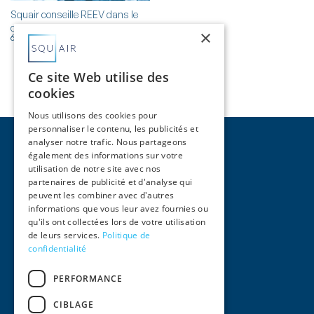
Squair conseille REEV dans le
cadre de sa levée de fonds
×
6 février 2025
Ce site Web utilise des
cookies
Nous utilisons des cookies pour
personnaliser le contenu, les publicités et
analyser notre trafic. Nous partageons
également des informations sur votre
utilisation de notre site avec nos
partenaires de publicité et d'analyse qui
peuvent les combiner avec d'autres
Pages
informations que vous leur avez fournies ou
qu'ils ont collectées lors de votre utilisation
Accueil
de leurs services.
Politique de
Activités
confidentialité
Équipe
International
PERFORMANCE
Actualités
Contact
CIBLAGE
Informations Légales