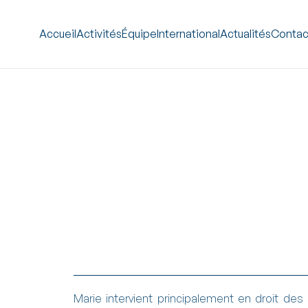
Accueil
Activités
Équipe
International
Actualités
Contac
Corporate – M&A
Marie intervient principalement en droit des