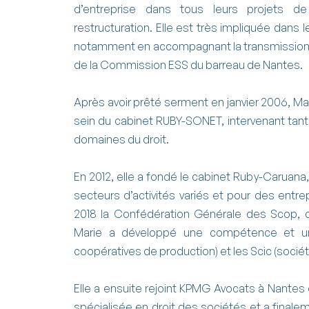
d’entreprise dans tous leurs projets de
restructuration. Elle est très impliquée dans l
notamment en accompagnant la transmission d
de la Commission ESS du barreau de Nantes.
Après avoir prêté serment en janvier 2006, Mar
sein du cabinet RUBY-SONET, intervenant tant
domaines du droit.
En 2012, elle a fondé le cabinet Ruby-Caruana,
secteurs d’activités variés et pour des entrep
2018 la Confédération Générale des Scop, do
Marie a développé une compétence et un
coopératives de production) et les Scic (société
Elle a ensuite rejoint KPMG Avocats à Nantes 
spécialisée en droit des sociétés et a final