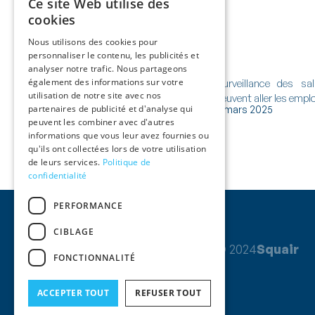
Ce site Web utilise des
cookies
Nous utilisons des cookies pour
personnaliser le contenu, les publicités et
analyser notre trafic. Nous partageons
également des informations sur votre
Squair x IBA 2025
Surveillance des sal
utilisation de notre site avec nos
peuvent aller les empl
partenaires de publicité et d'analyse qui
10 novembre 2025
4 mars 2025
peuvent les combiner avec d'autres
informations que vous leur avez fournies ou
qu'ils ont collectées lors de votre utilisation
de leurs services.
Politique de
confidentialité
PERFORMANCE
CIBLAGE
© 2024
Squair
FONCTIONNALITÉ
ACCEPTER TOUT
REFUSER TOUT