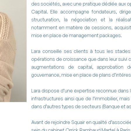
des sociétés, avec une pratique dédiée aux op
Capital. Elle accompagne fondateurs, dirig
structuration, la négociation et la réalis
notamment en matière de cessions, acquisiti
mise en place de management packages.
Lara conseille ses clients à tous les stade
opérations de croissance que dans leur suivi 
augmentations de capital, approbation d
gouvernance, mise en place de plans d’intére
Lara dispose d’une expertise reconnue dans le
infrastructures ainsi que de l’immobilier, mai
dans d’autres types de secteurs (Banque et as
Avant de rejoindre Squair en qualité d’associé
sein du cabinet Orrick Rambaud Martel à Pari