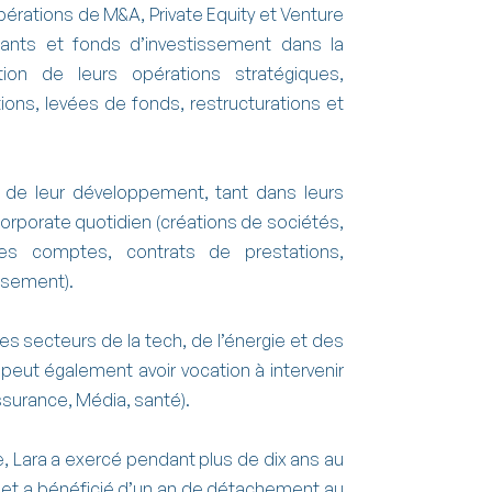
érations de M&A, Private Equity et Venture
eants et fonds d’investissement dans la
ation de leurs opérations stratégiques,
ons, levées de fonds, restructurations et
s de leur développement, tant dans leurs
corporate quotidien (créations de sociétés,
es comptes, contrats de prestations,
ssement).
s secteurs de la tech, de l’énergie et des
s peut également avoir vocation à intervenir
surance, Média, santé).
e, Lara a exercé pendant plus de dix ans au
s et a bénéficié d’un an de détachement au