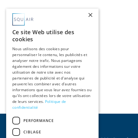
×
Ce site Web utilise des
cookies
Nous utilisons des cookies pour
personnaliser le contenu, les publicités et
analyser notre trafic. Nous partageons
également des informations sur votre
Cinq avocats rejoignent Squair comme
utilisation de notre site avec nos
associés
partenaires de publicité et d'analyse qui
16 juillet 2026
peuvent les combiner avec d'autres
informations que vous leur avez fournies ou
qu'ils ont collectées lors de votre utilisation
de leurs services.
Politique de
confidentialité
PERFORMANCE
CIBLAGE