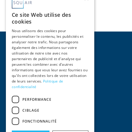
Voir Plus
Ce site Web utilise des
cookies
Nous utilisons des cookies pour
personnaliser le contenu, les publicités et
analyser notre trafic. Nous partageons
également des informations sur votre
utilisation de notre site avec nos
partenaires de publicité et d'analyse qui
peuvent les combiner avec d'autres
Pages
informations que vous leur avez fournies ou
qu'ils ont collectées lors de votre utilisation
Accueil
de leurs services.
Politique de
Activités
confidentialité
Équipe
International
PERFORMANCE
Actualités
Contact
CIBLAGE
Informations Légales
FONCTIONNALITÉ
Mentions Légales
Conditions générales d'utilisation