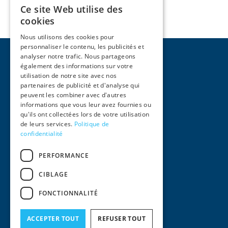
Ce site Web utilise des
cookies
Nous utilisons des cookies pour
personnaliser le contenu, les publicités et
analyser notre trafic. Nous partageons
également des informations sur votre
utilisation de notre site avec nos
partenaires de publicité et d'analyse qui
peuvent les combiner avec d'autres
Pages
informations que vous leur avez fournies ou
qu'ils ont collectées lors de votre utilisation
Home
de leurs services.
Politique de
Activities
confidentialité
Team
International
PERFORMANCE
News
Contact
CIBLAGE
Legal information
FONCTIONNALITÉ
Legal notices
General conditions of use
Privacy policy
ACCEPTER TOUT
REFUSER TOUT