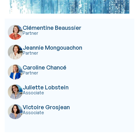
Clémentine Beaussier
Partner
Jeannie Mongouachon
Partner
Caroline Chancé
Partner
Juliette Lobstein
Associate
Victoire Grosjean
Associate