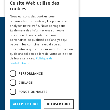
Ce site Web utilise des
cookies
Nous utilisons des cookies pour
personnaliser le contenu, les publicités et
analyser notre trafic. Nous partageons
également des informations sur votre
utilisation de notre site avec nos
partenaires de publicité et d'analyse qui
peuvent les combiner avec d'autres
Pages
informations que vous leur avez fournies ou
qu'ils ont collectées lors de votre utilisation
Home
de leurs services.
Politique de
Activities
confidentialité
Team
International
PERFORMANCE
News
Contact
CIBLAGE
Legal information
FONCTIONNALITÉ
Legal notices
General conditions of use
Privacy policy
ACCEPTER TOUT
REFUSER TOUT