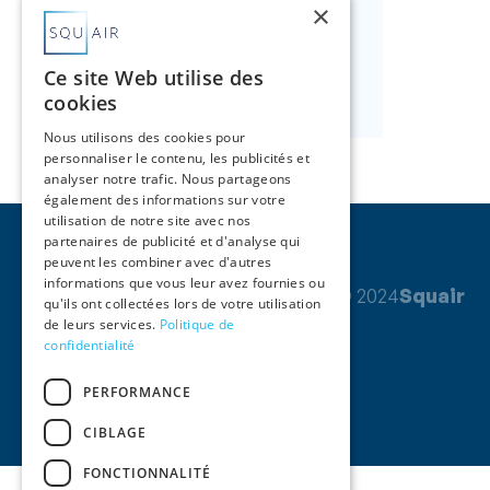
×
Marie-Aude Noury
Partner
Ce site Web utilise des
Nous contacter

cookies
Nous utilisons des cookies pour
personnaliser le contenu, les publicités et
analyser notre trafic. Nous partageons
également des informations sur votre
utilisation de notre site avec nos
partenaires de publicité et d'analyse qui
peuvent les combiner avec d'autres
informations que vous leur avez fournies ou
© 2024
Squair
qu'ils ont collectées lors de votre utilisation
de leurs services.
Politique de
confidentialité
PERFORMANCE
CIBLAGE
FONCTIONNALITÉ