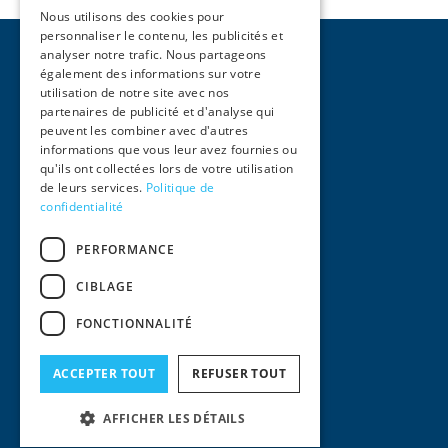
Nous utilisons des cookies pour
personnaliser le contenu, les publicités et
analyser notre trafic. Nous partageons
également des informations sur votre
utilisation de notre site avec nos
partenaires de publicité et d'analyse qui
peuvent les combiner avec d'autres
Pages
informations que vous leur avez fournies ou
qu'ils ont collectées lors de votre utilisation
Home
de leurs services.
Politique de
Activities
confidentialité
Team
International
PERFORMANCE
News
Contact
CIBLAGE
Legal information
FONCTIONNALITÉ
Legal notices
General conditions of use
Privacy policy
ACCEPTER TOUT
REFUSER TOUT
© 2024
AFFICHER LES DÉTAILS
Squair